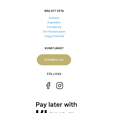
Storlek
BRA ATT VETA
Diameter
30 mm
Butiken
Höjd
34.5 mm
Köpvillkor
Försäkring
Tjocklek
9 mm
Om Klockmaster
Trygg E-handel
Egenskaper
KUNDTJÄNST
Vattenskydd
5 ATM / 50 m
Glas material
Mineral
Kontakta oss
Vattentät
Nej
FÖLJ OSS
Funktioner
Datum
Ja