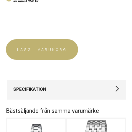
av minst 250 kr
LÄGG I VARUKORG
SPECIFIKATION
Varumärke
Casio
Bästsäljande från samma varumärke
Kollektion
Timeless
Stil
Klassiska klockor