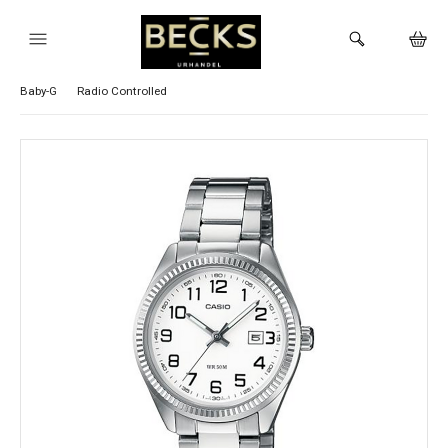
Visa alla Casio klockor
G-Shock
Vintage
Timeless
Edifice
Baby-G
Radio Controlled
HEM
KLOCKOR
VARUMÄRKEN
BUTIKEN