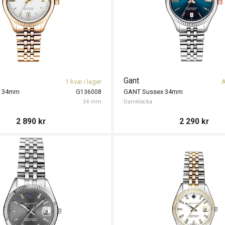
Gant
1 kvar i lager
A
x 34mm
GANT Sussex 34mm
G136008
34 mm
Damklocka
2 890
kr
2 290
kr