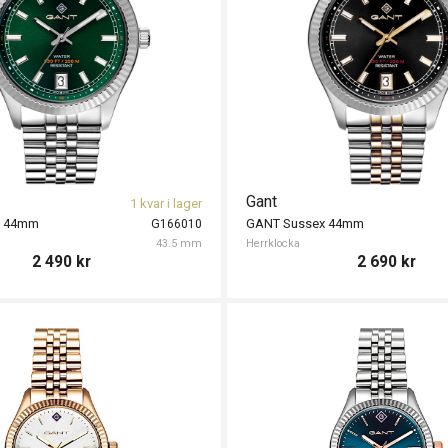
Gant
1 kvar i lager
x 44mm
GANT Sussex 44mm
G166010
43.5 mm
Herrklocka
2 490
kr
2 690
kr