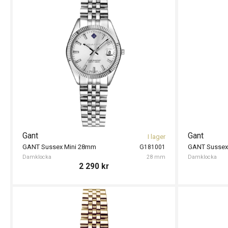
Gant
Gant
I lager
GANT Sussex Mini 28mm
GANT Sussex
G181001
Damklocka
28 mm
Damklocka
2 290
kr