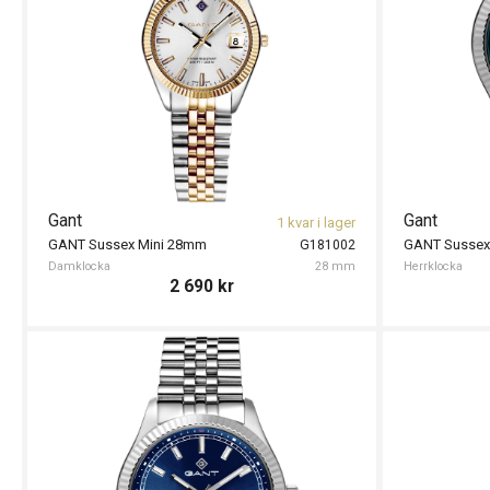
Gant
Gant
1 kvar i lager
GANT Sussex Mini 28mm
GANT Susse
G181002
Damklocka
28 mm
Herrklocka
2 690
kr