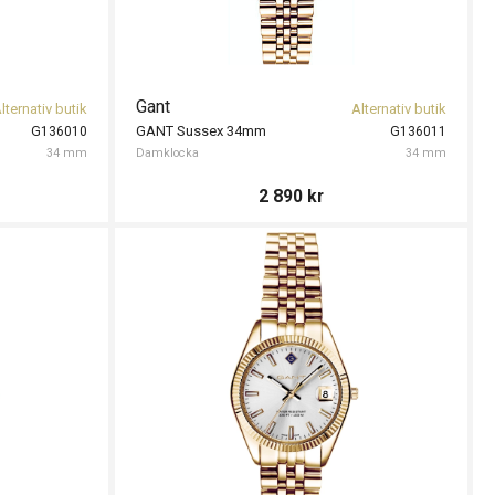
Gant
lternativ butik
Alternativ butik
GANT Sussex 34mm
G136010
G136011
34 mm
Damklocka
34 mm
2 890
kr