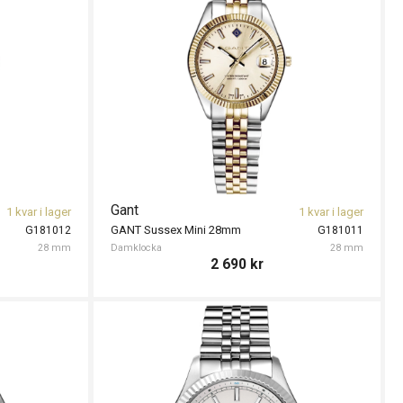
Gant
1 kvar i lager
1 kvar i lager
GANT Sussex Mini 28mm
G181012
G181011
28 mm
Damklocka
28 mm
2 690
kr