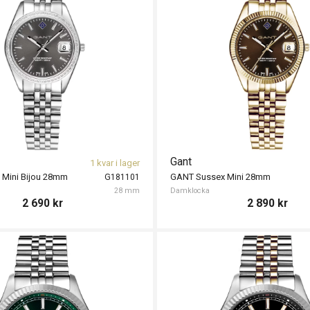
Gant
1 kvar i lager
Mini Bijou 28mm
GANT Sussex Mini 28mm
G181101
28 mm
Damklocka
2 690
kr
2 890
kr