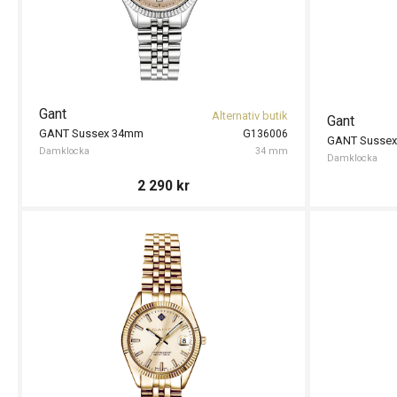
Gant
Alternativ butik
Gant
GANT Sussex 34mm
G136006
GANT Sussex
Damklocka
34 mm
Damklocka
2 290
kr