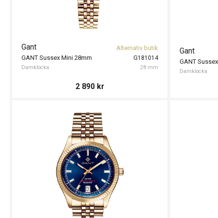
Gant
Alternativ butik
Gant
GANT Sussex Mini 28mm
G181014
GANT Sussex
Damklocka
28 mm
Damklocka
2 890
kr