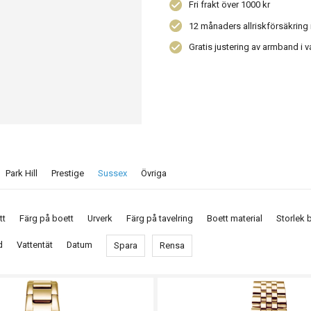
Fri frakt över 1000 kr
12 månaders allriskförsäkring 
Gratis justering av armband i v
Park Hill
Prestige
Sussex
Övriga
tt
Färg på boett
Urverk
Färg på tavelring
Boett material
Storlek 
d
Vattentät
Datum
Spara
Rensa