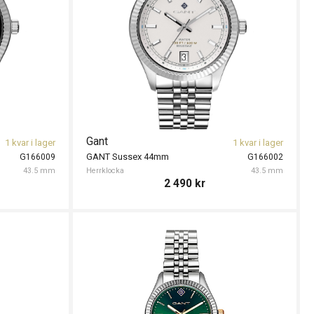
Gant
1 kvar i lager
1 kvar i lager
GANT Sussex 44mm
G166009
G166002
43.5 mm
Herrklocka
43.5 mm
2 490
kr