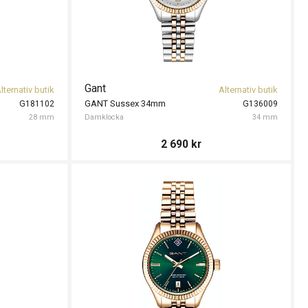
Gant
lternativ butik
Alternativ butik
GANT Sussex 34mm
G181102
G136009
28 mm
Damklocka
34 mm
2 690
kr