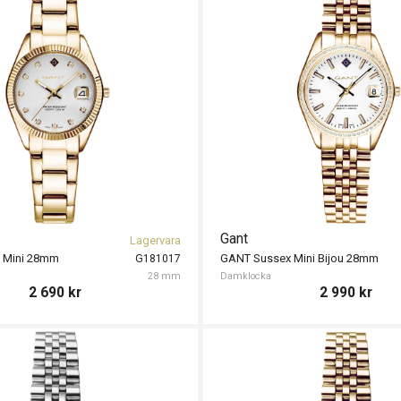
Gant
Lagervara
 Mini 28mm
GANT Sussex Mini Bijou 28mm
G181017
28 mm
Damklocka
2 690
kr
2 990
kr