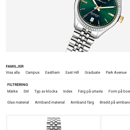
FAMILJER
Visa alla
Campus
Eastham
East Hill
Graduate
Park Avenue
FILTRERING
Märke
Stil
Typ av klocka
Index
Färg på urtavla
Form på boe
Glas material
Armband material
Armband färg
Bredd på armban