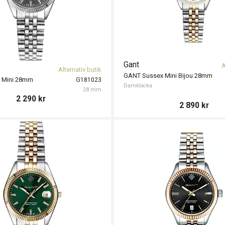
Gant
A
Alternativ butik
GANT Sussex Mini Bijou 28mm
 Mini 28mm
G181023
Damklocka
28 mm
2 290
kr
2 890
kr