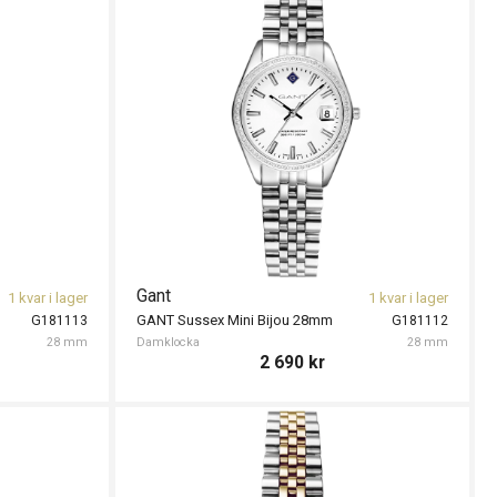
Gant
1 kvar i lager
1 kvar i lager
GANT Sussex Mini Bijou 28mm
G181113
G181112
28 mm
Damklocka
28 mm
2 690
kr