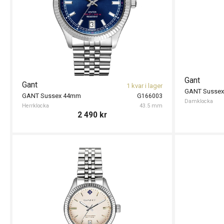
Gant
Gant
1 kvar i lager
GANT Susse
GANT Sussex 44mm
G166003
Damklocka
Herrklocka
43.5 mm
2 490
kr