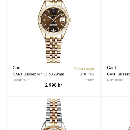
Gant
Gant
1 kvar i lager
GANT Sussex Mini Bijou 28mm
GANT Sussex 
G181103
Damklocka
28 mm
Damklocka
2 990
kr