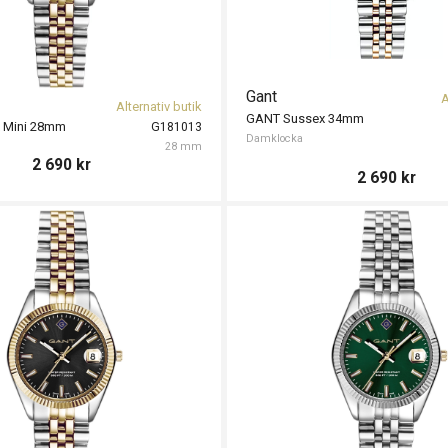
Gant
A
Alternativ butik
GANT Sussex 34mm
 Mini 28mm
G181013
Damklocka
28 mm
2 690
kr
2 690
kr