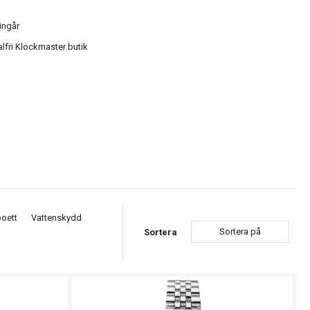
ingår
alfri Klockmaster butik
boett
Vattenskydd
Sortera på
Sortera