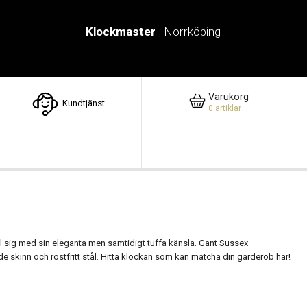
Klockmaster
| Norrköping
Varukorg
Kundtjänst
0
artiklar
till sig med sin eleganta men samtidigt tuffa känsla. Gant Sussex
e skinn och rostfritt stål. Hitta klockan som kan matcha din garderob här!