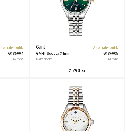
Gant
lternativ butik
Alternativ butik
GANT Sussex 34mm
G136004
G136005
34 mm
Damklocka
34 mm
2 290
kr