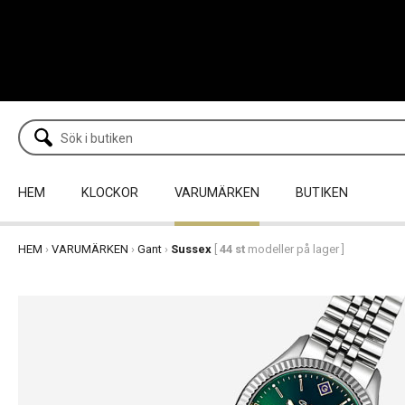
HEM
KLOCKOR
VARUMÄRKEN
BUTIKEN
HEM
›
VARUMÄRKEN
›
Gant
›
Sussex
[
44 st
modeller på lager ]