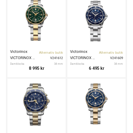
Victorinox
Victorinox
Alternativ butik
Alternativ butik
VICTORINOX Maverick 34mm
VICTORINOX Maverick 34mm
V241612
V241609
Damklocka
34 mm
Damklocka
34 mm
8 995
kr
6 495
kr