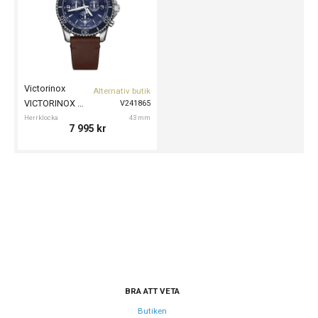
Victorinox
Alternativ butik
VICTORINOX Maverick Chronograph 43mm
V241865
Herrklocka
43 mm
7 995
kr
BRA ATT VETA
Butiken