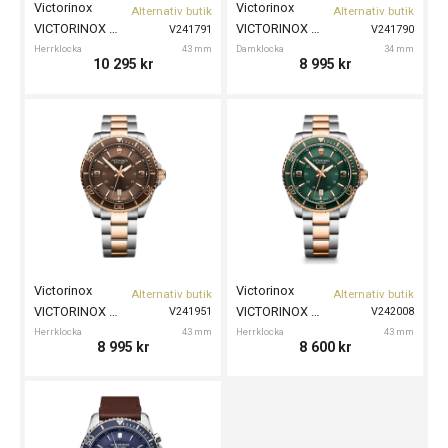
Victorinox
Victorinox
Alternativ butik
Alternativ butik
VICTORINOX Maverick Chrono 43mm
VICTORINOX Maverick 34mm
V241791
V241790
Herrklocka
43 mm
Damklocka
34 mm
10 295
kr
8 995
kr
Victorinox
Victorinox
Alternativ butik
Alternativ butik
VICTORINOX Maverick 43mm
VICTORINOX Maverick 43mm
V241951
V242008
Herrklocka
43 mm
Herrklocka
43 mm
8 995
kr
8 600
kr