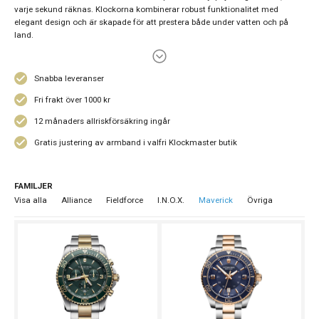
varje sekund räknas. Klockorna kombinerar robust funktionalitet med
elegant design och är skapade för att prestera både under vatten och på
land.
Med sin pålitliga konstruktion, höga kvalitet och tidlösa estetik är Maverick
en självklar dykarklocka för dig som söker ett sportigt men sofistikerat
Snabba leveranser
armbandsur. Kollektionen erbjuder modeller som klarar tuffa förhållanden,
samtidigt som de fungerar lika bra till vardag och mer uppklädda tillfällen.
Fri frakt över 1000 kr
Hos Becks Urhandel i Norrköping hittar du Victorinox Maverick med
12 månaders allriskförsäkring ingår
personlig service och gedigen klockkunskap. Vi hjälper dig gärna med
rådgivning och
kostnadsfri justering av armbandet
, och självklart ingår
12
Gratis justering av armband i valfri Klockmaster butik
månaders allriskförsäkring
för ett tryggt och säkert köp.
FAMILJER
Visa alla
Alliance
Fieldforce
I.N.O.X.
Maverick
Övriga