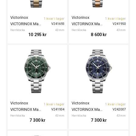
Victorinox
Victorinox
1 kvar i lager
1 kvar i lager
VICTORINOX Maverick 43mm
VICTORINOX Maverick 43mm
V241693
V241950
Herrklocka
43 mm
Herrklocka
43 mm
10 295
kr
8 600
kr
Victorinox
Victorinox
1 kvar i lager
1 kvar i lager
VICTORINOX Maverick 43mm
VICTORINOX Maverick 43mm
V241934
V242007
Herrklocka
43 mm
Herrklocka
43 mm
7 300
kr
7 300
kr