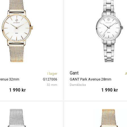
Gant
I lager
A
venue 32mm
GANT Park Avenue 28mm
G127006
32 mm
Damklocka
1 990
kr
1 990
kr