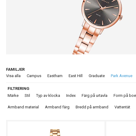
FAMILJER
Visa alla
Campus
Eastham
East Hill
Graduate
Park Avenue
FILTRERING
Märke
Stil
Typ av klocka
Index
Färg på urtavla
Form på boe
Armband material
Armband färg
Bredd på armband
Vattentät