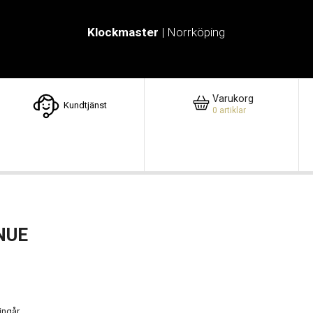
Klockmaster
| Norrköping
Varukorg
Kundtjänst
0
artiklar
NUE
ingår