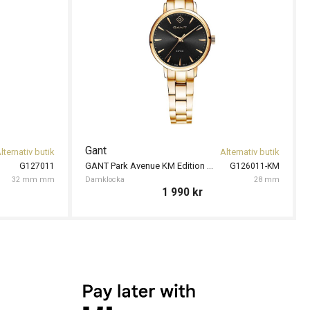
Gant
lternativ butik
Alternativ butik
GANT Park Avenue KM Edition 28mm
G127011
G126011-KM
32 mm mm
Damklocka
28 mm
1 990
kr