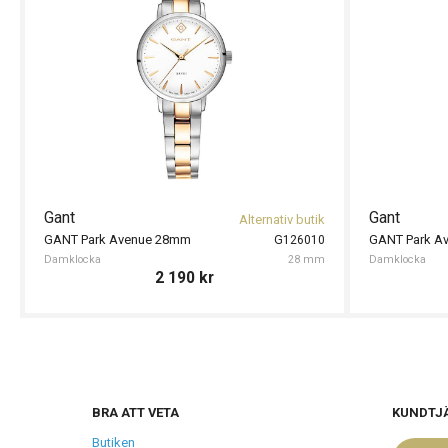
Gant
Gant
Alternativ butik
GANT Park Avenue 28mm
GANT Park A
G126010
Damklocka
28 mm
Damklocka
2 190
kr
BRA ATT VETA
KUNDTJ
Butiken