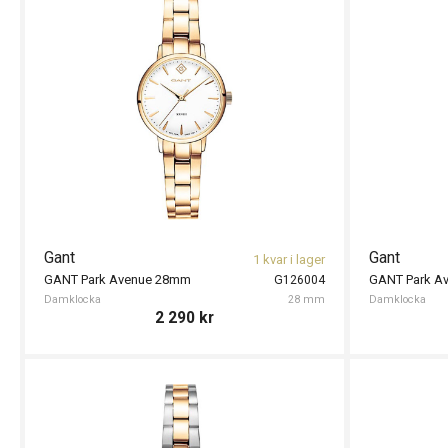
Gant
Gant
1 kvar i lager
GANT Park Avenue 28mm
GANT Park A
G126004
Damklocka
28 mm
Damklocka
2 290
kr