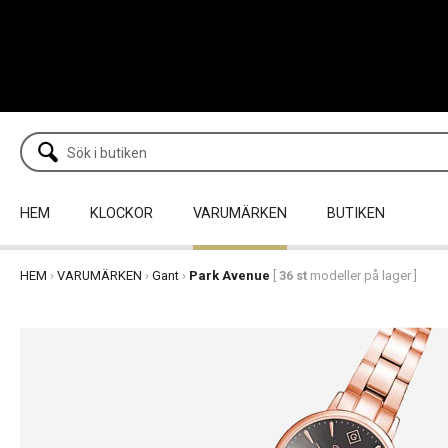
HEM
KLOCKOR
VARUMÄRKEN
BUTIKEN
HEM
›
VARUMÄRKEN
›
Gant
›
Park Avenue
[
36 st
modeller på lager ]