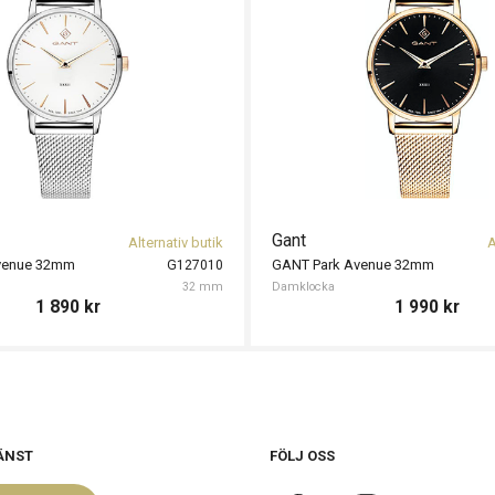
Gant
Alternativ butik
A
venue 32mm
GANT Park Avenue 32mm
G127010
32 mm
Damklocka
1 890
kr
1 990
kr
ÄNST
FÖLJ OSS