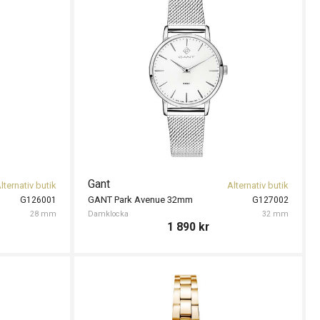
Gant
lternativ butik
Alternativ butik
GANT Park Avenue 32mm
G126001
G127002
28 mm
Damklocka
32 mm
1 890
kr