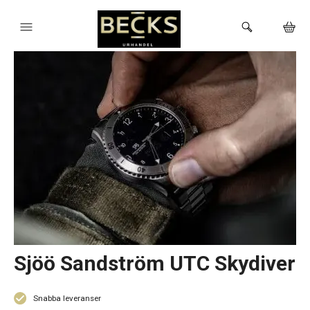
HEM
KLOCKOR
VARUMÄRKEN
BUTIKEN
Sjöö Sandström UTC Skydiver
Snabba leveranser