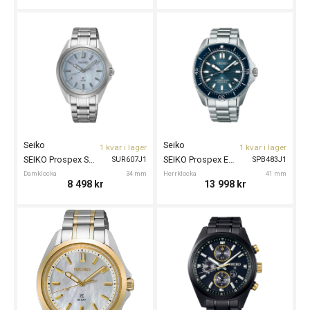
Seiko
Seiko
1 kvar i lager
1 kvar i lager
SEIKO Prospex Sea 34mm
SEIKO Prospex Elegant Automatic Divers 41mm
SUR607J1
SPB483J1
Damklocka
34 mm
Herrklocka
41 mm
8 498
kr
13 998
kr