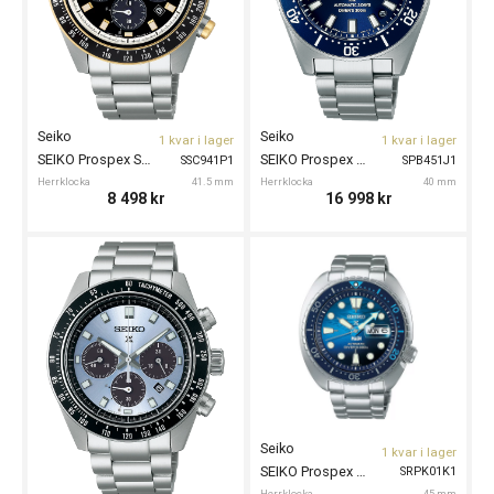
Seiko
Seiko
1 kvar i lager
1 kvar i lager
SEIKO Prospex Speedtimer Solar 41.5mm
SEIKO Prospex Automatic Divers 40mm
SSC941P1
SPB451J1
Herrklocka
41.5 mm
Herrklocka
40 mm
8 498
kr
16 998
kr
Seiko
1 kvar i lager
SEIKO Prospex Automatic Divers 45mm PADI
SRPK01K1
Herrklocka
45 mm