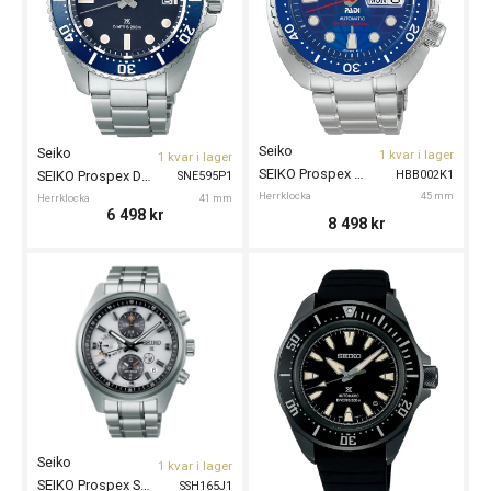
Seiko
Seiko
1 kvar i lager
1 kvar i lager
SEIKO Prospex Automatic Divers 45mm PADI Limited E
HBB002K1
SEIKO Prospex Divers 41mm
SNE595P1
Herrklocka
45 mm
Herrklocka
41 mm
6 498
kr
8 498
kr
Seiko
1 kvar i lager
SEIKO Prospex Speedtimer Solar 42mm
SSH165J1