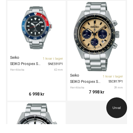
Seiko
1 kvar i lager
SEIKO Prospex Solar Divers 42mm
SNE591P1
Herrklocka
42 mm
Seiko
1 kvar i lager
SEIKO Prospex Speedtimer Solar 39mm
SSC817P1
Herrklocka
39 mm
7 998
kr
6 998
kr
Urval