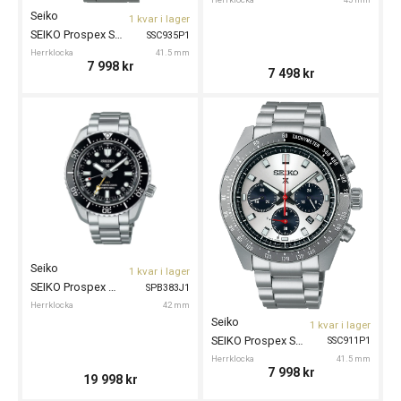
Seiko
1 kvar i lager
SEIKO Prospex Speedtimer Solar 41.5mm
SSC935P1
Herrklocka
41.5 mm
7 998
kr
7 498
kr
Seiko
1 kvar i lager
SEIKO Prospex Automatic Divers GMT 42mm
SPB383J1
Herrklocka
42 mm
Seiko
1 kvar i lager
SEIKO Prospex Speedtimer Solar 41.5mm
SSC911P1
Herrklocka
41.5 mm
7 998
kr
19 998
kr