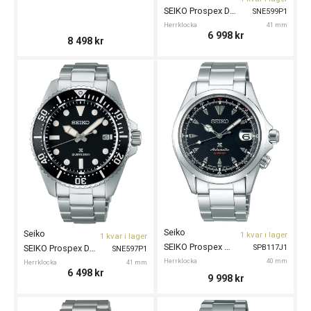
SEIKO Prospex Divers 41mm
SNE599P1
Herrklocka
41 mm
6 998
kr
8 498
kr
Seiko
Seiko
1 kvar i lager
1 kvar i lager
SEIKO Prospex Alpinist 40mm
SPB117J1
SEIKO Prospex Divers 41mm
SNE597P1
Herrklocka
40 mm
Herrklocka
41 mm
6 498
kr
9 998
kr