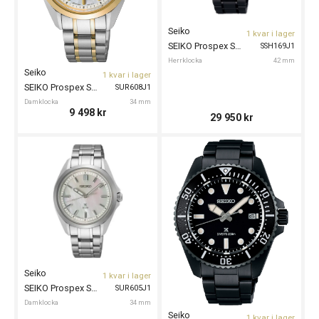
Seiko
1 kvar i lager
SEIKO Prospex Speedtimer GPS Solar 42mm 100th Anni
SSH169J1
Herrklocka
42 mm
Seiko
1 kvar i lager
SEIKO Prospex Sea 34mm
SUR608J1
Damklocka
34 mm
9 498
kr
29 950
kr
Seiko
1 kvar i lager
SEIKO Prospex Sea 34mm
SUR605J1
Damklocka
34 mm
Seiko
1 kvar i lager