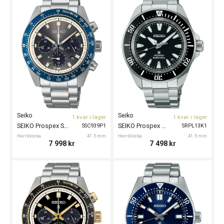
Seiko
Seiko
1 kvar i lager
1 kvar i lager
SEIKO Prospex Speedtimer Solar 41.5mm
SEIKO Prospex Automatic Divers 41.5mm
SSC939P1
SRPL13K1
Herrklocka
41.5 mm
Herrklocka
41.5 mm
7 998
kr
7 498
kr