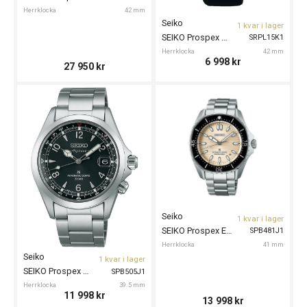
Herrklocka
42 mm
Seiko
1 kvar i lager
SEIKO Prospex Automatic Divers 42mm
SRPL15K1
Herrklocka
42 mm
6 998
kr
27 950
kr
Seiko
1 kvar i lager
SEIKO Prospex Elegant Automatic Divers 41mm
SPB481J1
Herrklocka
41 mm
Seiko
1 kvar i lager
SEIKO Prospex Alpinist 39.5mm Summit Black
SPB505J1
Herrklocka
39.5 mm
11 998
kr
13 998
kr