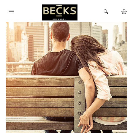
HEM
KLOCKOR
VARUMÄRKEN
BUTIKEN