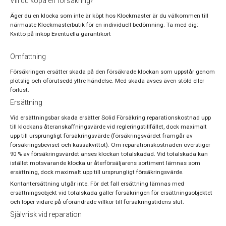
Vill du köpa en försäkring?
Äger du en klocka som inte är köpt hos Klockmaster är du välkommen till
närmaste Klockmasterbutik för en individuell bedömning. Ta med dig:
Kvitto på inköp Eventuella garantikort
Omfattning
Försäkringen ersätter skada på den försäkrade klockan som uppstår genom
plötslig och oförutsedd yttre händelse. Med skada avses även stöld eller
förlust.
Ersättning
Vid ersättningsbar skada ersätter Solid Försäkring reparationskostnad upp
till klockans återanskaffningsvärde vid regleringstillfället, dock maximalt
upp till ursprungligt försäkringsvärde (försäkringsvärdet framgår av
försäkringsbeviset och kassakvittot). Om reparationskostnaden överstiger
90 % av försäkringsvärdet anses klockan totalskadad. Vid totalskada kan
istället motsvarande klocka ur återförsäljarens sortiment lämnas som
ersättning, dock maximalt upp till ursprungligt försäkringsvärde.
Kontantersättning utgår inte. För det fall ersättning lämnas med
ersättningsobjekt vid totalskada gäller försäkringen för ersättningsobjektet
och löper vidare på oförändrade villkor till försäkringstidens slut.
Självrisk vid reparation