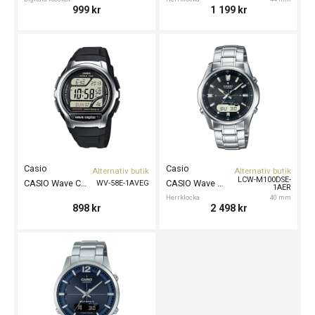
999
kr
1 199
kr
Casio
Casio
Alternativ butik
Alternativ butik
LCW-M100DSE-
CASIO Wave Ceptor 44mm
CASIO Wave Ceptor Solar 40mm
WV-58E-1AVEG
1AER
Herrklocka
40 mm
898
kr
2 498
kr