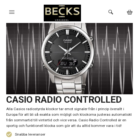
HEM
KLOCKOR
VARUMÄRKEN
BUTIKEN
CASIO RADIO CONTROLLED
Alla Casios radiostyrda klockor tar emot signaler från i princip överallt i
Europa för att bli så exakta som möjligt och klockorna justeras automatiskt
från sommartid till vintertid och vice versa. Casio Radio Controlled är en
sportig och funktionell klocka som gör att du alltid kommer vara i tid!
Snabba leveranser