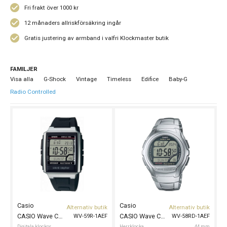
Fri frakt över 1000 kr
12 månaders allriskförsäkring ingår
Gratis justering av armband i valfri Klockmaster butik
FAMILJER
Visa alla
G-Shock
Vintage
Timeless
Edifice
Baby-G
Radio Controlled
Casio
Casio
Alternativ butik
Alternativ butik
CASIO Wave Ceptor 39mm
CASIO Wave Ceptor 44mm
WV-59R-1AEF
WV-58RD-1AEF
Digitala klockor
Herrklocka
44 mm