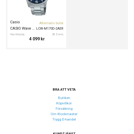
Casio
Alternativ butik
CASIO Wave Ceptor 39mm
LCW-M170D-2AER
Herrklocka
39.5 mm
4 099
kr
BRA ATT VETA
Butiken
Köpvillkor
Försäkring
Om Klockmaster
Trygg E-handel
KUNDTJÄNST