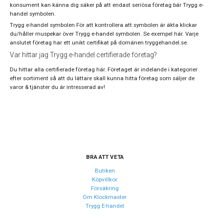
konsument kan känna dig säker på att endast seriösa företag bär Trygg e-
handel symbolen.
Trygg e-handel symbolen För att kontrollera att symbolen är äkta klickar
du/håller muspekar över Trygg e-handel symbolen. Se exempel här. Varje
anslutet företag har ett unikt certifikat på domänen tryggehandel.se.
Var hittar jag Trygg e-handel certifierade företag?
Du hittar alla certifierade företag här. Företaget är indelande i kategorier
efter sortiment så att du lättare skall kunna hitta företag som säljer de
varor & tjänster du är intresserad av!
BRA ATT VETA
Butiken
Köpvillkor
Försäkring
Om Klockmaster
Trygg E-handel