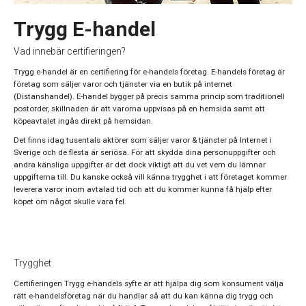
Trygg E-handel
Vad innebär certifieringen?
Trygg e-handel är en certifiering för e-handels företag. E-handels företag är
företag som säljer varor och tjänster via en butik på internet
(Distanshandel). E-handel bygger på precis samma princip som traditionell
postorder, skillnaden är att varorna uppvisas på en hemsida samt att
köpeavtalet ingås direkt på hemsidan.
Det finns idag tusentals aktörer som säljer varor & tjänster på Internet i
Sverige och de flesta är seriösa. För att skydda dina personuppgifter och
andra känsliga uppgifter är det dock viktigt att du vet vem du lämnar
uppgifterna till. Du kanske också vill känna trygghet i att företaget kommer
leverera varor inom avtalad tid och att du kommer kunna få hjälp efter
köpet om något skulle vara fel.
Trygghet
Certifieringen Trygg e-handels syfte är att hjälpa dig som konsument välja
rätt e-handelsföretag när du handlar så att du kan känna dig trygg och