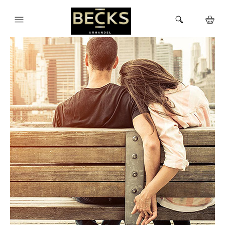
HEM
KLOCKOR
VARUMÄRKEN
BUTIKEN