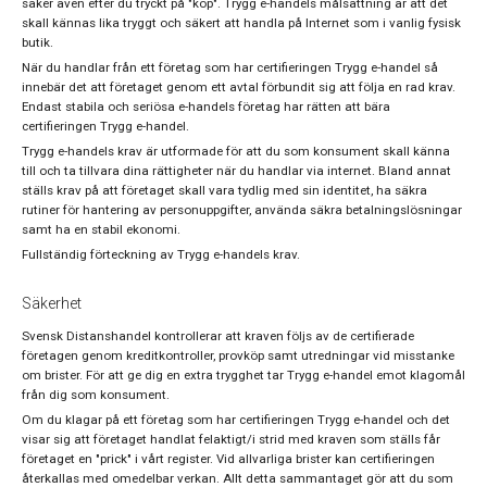
säker även efter du tryckt på "köp". Trygg e-handels målsättning är att det
skall kännas lika tryggt och säkert att handla på Internet som i vanlig fysisk
butik.
När du handlar från ett företag som har certifieringen Trygg e-handel så
innebär det att företaget genom ett avtal förbundit sig att följa en rad krav.
Endast stabila och seriösa e-handels företag har rätten att bära
certifieringen Trygg e-handel.
Trygg e-handels krav är utformade för att du som konsument skall känna
till och ta tillvara dina rättigheter när du handlar via internet. Bland annat
ställs krav på att företaget skall vara tydlig med sin identitet, ha säkra
rutiner för hantering av personuppgifter, använda säkra betalningslösningar
samt ha en stabil ekonomi.
Fullständig förteckning av Trygg e-handels krav.
Säkerhet
Svensk Distanshandel kontrollerar att kraven följs av de certifierade
företagen genom kreditkontroller, provköp samt utredningar vid misstanke
om brister. För att ge dig en extra trygghet tar Trygg e-handel emot klagomål
från dig som konsument.
Om du klagar på ett företag som har certifieringen Trygg e-handel och det
visar sig att företaget handlat felaktigt/i strid med kraven som ställs får
företaget en "prick" i vårt register. Vid allvarliga brister kan certifieringen
återkallas med omedelbar verkan. Allt detta sammantaget gör att du som