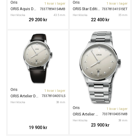
Oris
Oris
1 kvar i lager
1 kvar i lager
ORIS Aquis Date 43,5mm
ORIS Star Edition 35mm
73377894154MB
73378134151SET
Herrklocka
43.5 mm
Herrklocka
35 mm
29 200
kr
22 400
kr
Oris
1 kvar i lager
ORIS Artelier Date 38mm
73378104051LS
Herrklocka
38 mm
Oris
1 kvar i lager
ORIS Artelier Date 38mm
73378104051MB
Herrklocka
38 mm
23 900
kr
19 900
kr