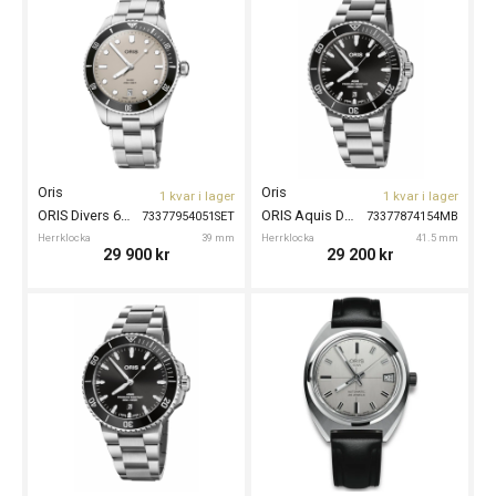
Oris
Oris
1 kvar i lager
1 kvar i lager
ORIS Divers 65 39mm
ORIS Aquis Date 41,5mm
73377954051SET
73377874154MB
Herrklocka
39 mm
Herrklocka
41.5 mm
29 900
kr
29 200
kr