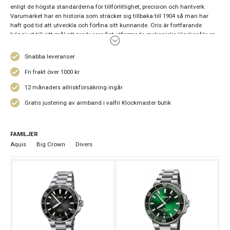
enligt de högsta standarderna för tillförlitlighet, precision och hantverk.
Varumärket har en historia som sträcker sig tillbaka till 1904 så man har
haft god tid att utveckla och förfina sitt kunnande. Oris är fortfarande
hängivet till sitt mål att producera fint utformade mekaniska klockor för en
bred men medveten kundgrupp. Företaget har en annorlunda filosofi vad
gäller marknadsföring jämfört med de flesta andra tillverkare. Pengar som
Snabba leveranser
kunde använts till reklam används för att hålla ner priset på klockorna.
Fri frakt över 1000 kr
12 månaders allriskförsäkring ingår
Gratis justering av armband i valfri Klockmaster butik
FAMILJER
Aquis
Big Crown
Divers