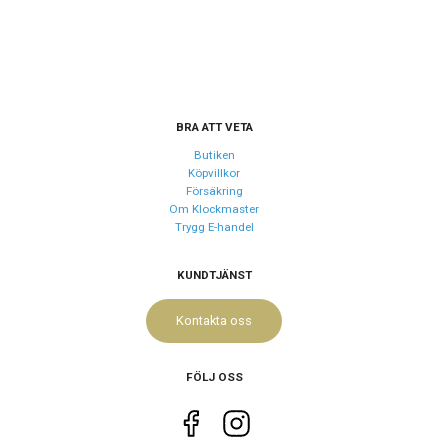
BRA ATT VETA
Butiken
Köpvillkor
Försäkring
Om Klockmaster
Trygg E-handel
KUNDTJÄNST
Kontakta oss
FÖLJ OSS