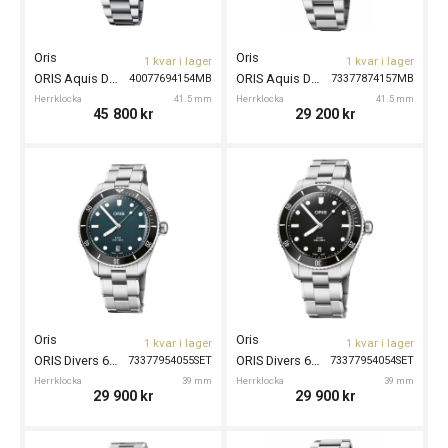
Oris
Oris
1 kvar i lager
1 kvar i lager
ORIS Aquis Date Calibre 400 41.5mm
ORIS Aquis Date 41,5mm
40077694154MB
73377874157MB
Herrklocka
41.5 mm
Herrklocka
41.5 mm
45 800
kr
29 200
kr
Oris
Oris
1 kvar i lager
1 kvar i lager
ORIS Divers 65 39mm
ORIS Divers 65 39mm
73377954055SET
73377954054SET
Herrklocka
39 mm
Herrklocka
39 mm
29 900
kr
29 900
kr