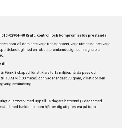
010-02904-40 Kraft, kontroll och kompromisslös prestanda
nnen som vill dominera varje träningspass, varje utmaning och varje
sportteknologi med en robust premiumdesign som signalerar
et.
 till
 är Fēnix 8 skapad för att klara tuffa miljöer, hårda pass och
ät till 10 ATM (100 meter) och väger endast 73 gram, vilket gör den
ångvarig användning.
pålitligt quartzverk med upp till 16 dagars batteritid (7 dagar med
llmatad med funktioner som hjälper dig att prestera på topp: