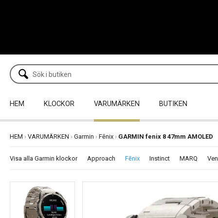
HEM
KLOCKOR
VARUMÄRKEN
BUTIKEN
HEM
›
VARUMÄRKEN
›
Garmin
›
Fēnix
›
GARMIN fenix 8 47mm AMOLED
Visa alla Garmin klockor
Approach
Fēnix
Instinct
MARQ
Ven