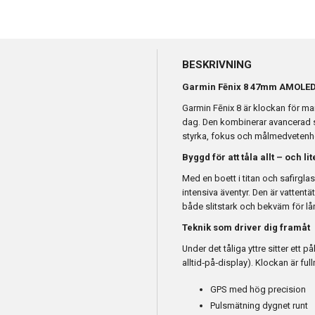
BESKRIVNING
Garmin Fēnix 8 47mm AMOLED 
Garmin Fēnix 8 är klockan för ma
dag. Den kombinerar avancerad 
styrka, fokus och målmedvetenh
Byggd för att tåla allt – och lite
Med en boett i titan och safirglas
intensiva äventyr. Den är vattent
både slitstark och bekväm för l
Teknik som driver dig framåt
Under det tåliga yttre sitter ett 
alltid‑på‑display). Klockan är fu
GPS med hög precision
Pulsmätning dygnet runt