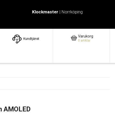
Klockmaster
| Norrköping
Varukorg
Kundtjänst
0
artiklar
mm AMOLED