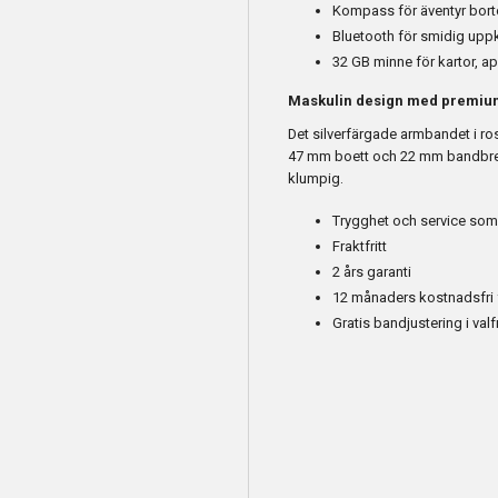
Kompass för äventyr bor
Bluetooth för smidig upp
32 GB minne för kartor, a
Maskulin design med premiu
Det silverfärgade armbandet i rost
47 mm boett och 22 mm bandbredd
klumpig.
Trygghet och service som
Fraktfritt
2 års garanti
12 månaders kostnadsfri 
Gratis bandjustering i valfr