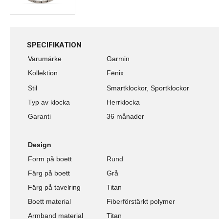
SPECIFIKATION
Varumärke
Garmin
Kollektion
Fēnix
Stil
Smartklockor, Sportklockor
Typ av klocka
Herrklocka
Garanti
36 månader
Design
Form på boett
Rund
Färg på boett
Grå
Färg på tavelring
Titan
Boett material
Fiberförstärkt polymer
Armband material
Titan