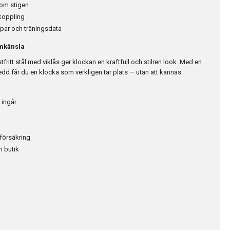
tom stigen
koppling
ppar och träningsdata
mkänsla
fritt stål med viklås ger klockan en kraftfull och stilren look. Med en
 får du en klocka som verkligen tar plats — utan att kännas
 ingår
försäkring
i butik