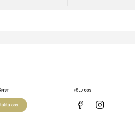
ÄNST
FÖLJ OSS
takta oss