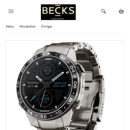
Visa alla Garmin klockor
Approach
Fēnix
Instinct
MARQ
Venu
Vívoactive
Övriga
HEM
KLOCKOR
VARUMÄRKEN
BUTIKEN