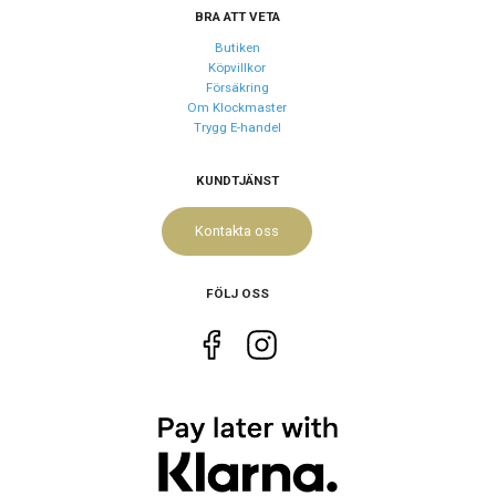
BRA ATT VETA
Vattenskydd
3 ATM / 30 m
Butiken
Köpvillkor
Försäkring
Om Klockmaster
Trygg E-handel
KUNDTJÄNST
Kontakta oss
FÖLJ OSS