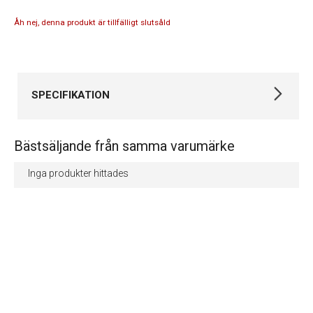
Åh nej, denna produkt är tillfälligt slutsåld
SPECIFIKATION
Varumärke
Michael Kors
Bästsäljande från samma varumärke
Kollektion
Michael Kors
Inga produkter hittades
Garanti
24 månader
Design
Armband material
Rostfritt stål
Armband färg
Annan
Egenskaper