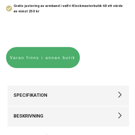
Gratis justering av armband i valfri Klockmasterbutik
till ett värde
av minst 250 kr
SPECIFIKATION
Varumärke
Seiko
BESKRIVNING
Kollektion
Övriga
Stil
Klassiska klockor
Seiko Damklocka Quartz 30 mm