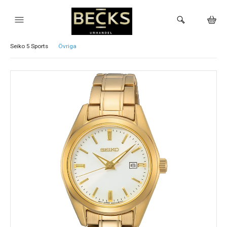
Visa alla Seiko klockor
Astron
Prospex
Presage
Seiko 5 Sports
Övriga
HEM
KLOCKOR
VARUMÄRKEN
BUTIKEN