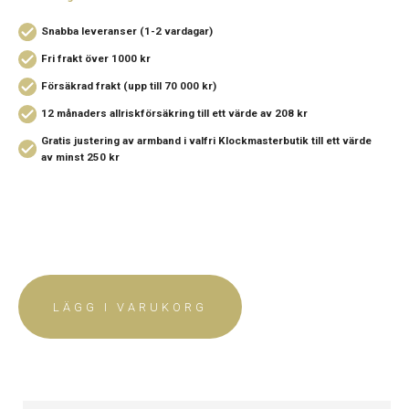
Snabba leveranser (1-2 vardagar)
Fri frakt över 1000 kr
Försäkrad frakt (upp till 70 000 kr)
12 månaders allriskförsäkring
till ett värde av 208 kr
Gratis justering av armband i valfri Klockmasterbutik
till ett värde
av minst 250 kr
LÄGG I VARUKORG