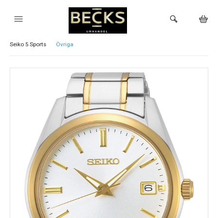
Visa alla Seiko klockor
Astron
Prospex
Presage
Seiko 5 Sports
Övriga
HEM
KLOCKOR
VARUMÄRKEN
BUTIKEN