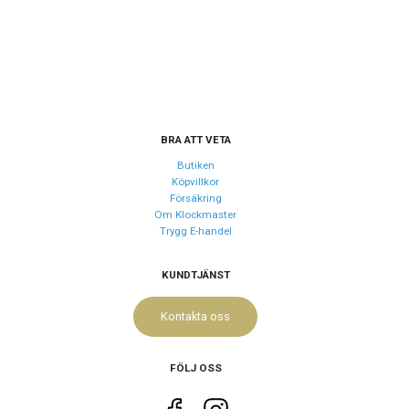
Armband material
Rostfritt stål
Armband färg
Guld, Silver
Urverk
BRA ATT VETA
Urverk
Quartz (batteri)
Butiken
Kaliber urverk
6N52
Köpvillkor
Noggrannhet
±15 sek/mån
Försäkring
Om Klockmaster
Batteritid
Upp till 3 år
Trygg E-handel
KUNDTJÄNST
Storlek
Diameter
40 mm
Kontakta oss
Höjd
47 mm
Tjocklek
8.5 mm
FÖLJ OSS
Bredd på armband
20 mm