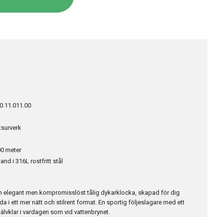
0.11.011.00
tsurverk
0 meter
d i 316L rostfritt stål
en elegant men kompromisslöst tålig dykarklocka, skapad för dig
a i ett mer nätt och stilrent format. En sportig följeslagare med ett
 självklar i vardagen som vid vattenbrynet.