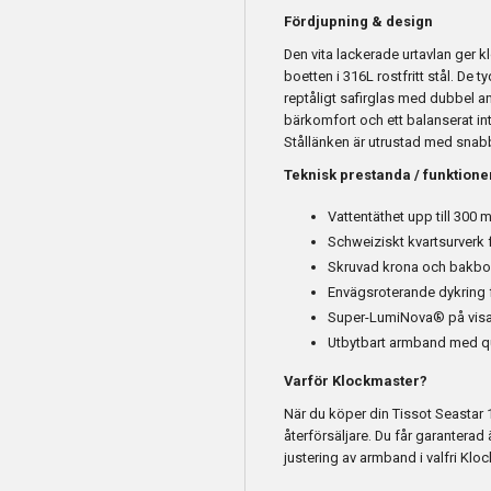
Fördjupning & design
Den vita lackerade urtavlan ger k
boetten i 316L rostfritt stål. De
reptåligt safirglas med dubbel 
bärkomfort och ett balanserat in
Stållänken är utrustad med snabbt
Teknisk prestanda / funktione
Vattentäthet upp till 300 
Schweiziskt kvartsurverk 
Skruvad krona och bakboe
Envägsroterande dykring f
Super-LumiNova® på visar
Utbytbart armband med qu
Varför Klockmaster?
När du köper din Tissot Seastar
återförsäljare. Du får garanterad
justering av armband i valfri Klo