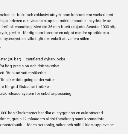
lockan ett friskt och exklusivt uttryck som kontrasterar vackert mot
 tydliga indexen och visarna skapar utmärkt läsbarhet, skyddade av
antireflexbehandling. Med sin 36 mm-boett erbjuder Seastar 1000 hög
tryck, perfekt för dig som föredrar en något mindre sportklocka.
 bytessystem, vilket gör det enkelt att variera stilen.
r
meter (30 bar) – certifierad dykarklocka
för hög precision och driftsäkerhet
tt för ökad vattensäkerhet
ör säker tidtagning under vatten
e för god läsbarhet i mörker
ick release-system för enkel anpassning
 1000 hos Klockmaster handlar du tryggt hos en auktoriserad
 äkthet, gratis 12 månaders allriskförsäkring samt kostnadsfri
ckmasterbutik – för en personlig, säker och stilfull klockupplevelse.