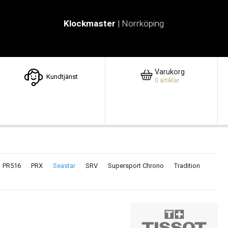
Klockmaster
| Norrköping
Varukorg
Kundtjänst
0
artiklar
PR516
PRX
Seastar
SRV
Supersport Chrono
Tradition