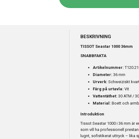
BESKRIVNING
TISSOT Seastar 1000 36mm
SNABBFAKTA
Artikelnummer:
T120.21
Diameter:
36 mm
Urverk:
Schweiziskt kvar
Färg på urtavla:
Vit
Vattentäthet:
30 ATM / 30
Material:
Boett och armban
Introduktion
Tissot Seastar 1000 i 36 mm är 
som vill ha professionell prestand
lugnt, sofistikerat uttryck – lika