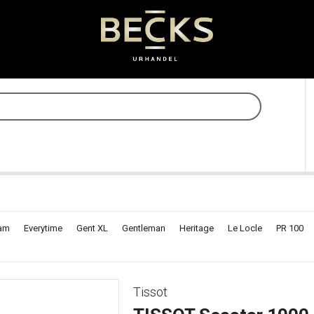
eam
Everytime
Gent XL
Gentleman
Heritage
Le Locle
PR 100
Tissot