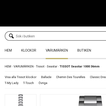
HEM
KLOCKOR
VARUMÄRKEN
BUTIKEN
HEM
›
VARUMÄRKEN
›
Tissot
›
Seastar
›
TISSOT Seastar 1000 36mm
Visa alla Tissot klockor
Ballade
Chemin Des Tourelles
Classic Dr
T-My Lady
T-Touch
Övriga