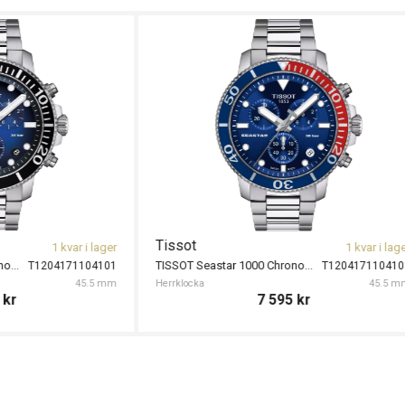
Tissot
Tissot
1 kvar i lager
TISSOT Seastar 1000 40mm
TISSOT Seasta
T1204101104100
Herrklocka
40 mm
Herrklocka
5 695
kr