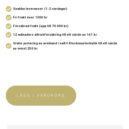
Snabba leveranser (1-2 vardagar)
Fri frakt över 1000 kr
Försäkrad frakt (upp till 70 000 kr)
12 månaders allriskförsäkring
till ett värde av 161 kr
Gratis justering av armband i valfri Klockmasterbutik
till ett värde
av minst 250 kr
LÄGG I VARUKORG