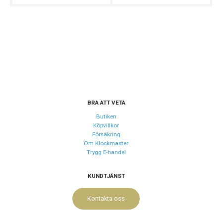
Armband färg
Silver
Urverk
Urverk
Quartz (batteri)
Batteri
SR920SW
Batteritid
Upp till 2 år
BRA ATT VETA
Butiken
Storlek
Köpvillkor
Försäkring
Diameter
40.5 mm
Om Klockmaster
Höjd
48 mm
Trygg E-handel
Tjocklek
12.5 mm
KUNDTJÄNST
Längd på armband
15 - 20.5 cm
Vikt
125 g
Kontakta oss