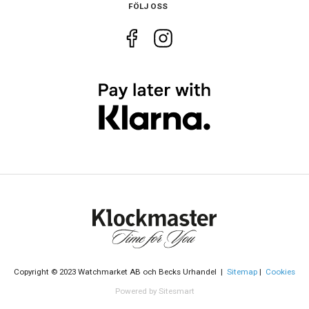
FÖLJ OSS
Egenskaper
Vattenskydd
10 ATM / 100 m
Glas material
Mineral
Vattentät
Ja
Funktioner
Datum
Ja
Tidtagning
Ja
24 timmar visning
Ja
Copyright © 2023 Watchmarket AB och Becks Urhandel |
Sitemap
|
Cookies
Powered by Sitesmart