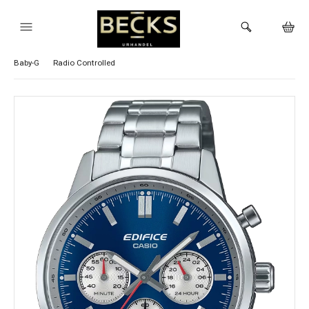
Visa alla Casio klockor
G-Shock
Vintage
Timeless
Edifice
Baby-G
Radio Controlled
HEM
KLOCKOR
VARUMÄRKEN
BUTIKEN