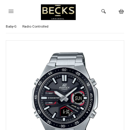
Visa alla Casio klockor
G-Shock
Vintage
Timeless
Edifice
Baby-G
Radio Controlled
HEM
KLOCKOR
VARUMÄRKEN
BUTIKEN