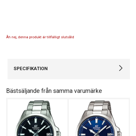
Åh nej, denna produkt är tillfälligt slutsåld
SPECIFIKATION
Varumärke
Casio
Bästsäljande från samma varumärke
Kollektion
Edifice
Typ av klocka
Herrklocka
Garanti
24 månader
Design