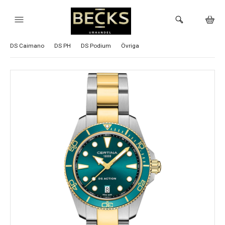
Visa alla Certina klockor
DS Action
DS-1
DS-2
DS-7
DS-8
DS Caimano
DS PH
DS Podium
Övriga
HEM
KLOCKOR
VARUMÄRKEN
BUTIKEN