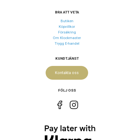
Urverk
BRA ATT VETA
Urverk
Quartz (batteri)
Butiken
Kaliber urverk
F05.412
Köpvillkor
Försäkring
Om Klockmaster
Trygg E-handel
Storlek
Diameter
34.5 mm
KUNDTJÄNST
Höjd
34.5 mm
Kontakta oss
Tjocklek
10.5 mm
Bredd på
17 mm
FÖLJ OSS
armband
Egenskaper
Vattenskydd
30 ATM / 300 m
Lysmassa
Superluminova