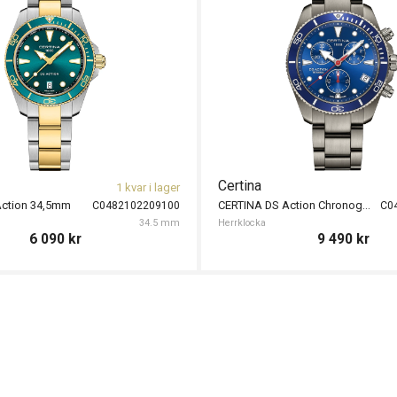
Certina
Cert
ar i lager
1 kvar i lager
CERTINA DS Action Chronograph 42mm
1105100
C0484173320100
42 mm
Herrklocka
42 mm
Herrk
9 390
kr