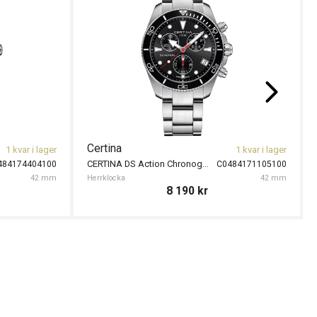
Herrklocka
10 70
ina
1 kvar i lager
CERTINA DS Action Diver Powermatic 80 38mm
C0488071109100
locka
38 mm
10 700
kr