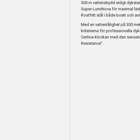
300 m vattenskydd enligt dykst
Super‑LumiNova för maximal läsb
Rostfritt stål i både boett och ar
Med en vattentålighet på 300 met
kriterierna för professionella d
Certina-klockan med den senast
Resistance”.