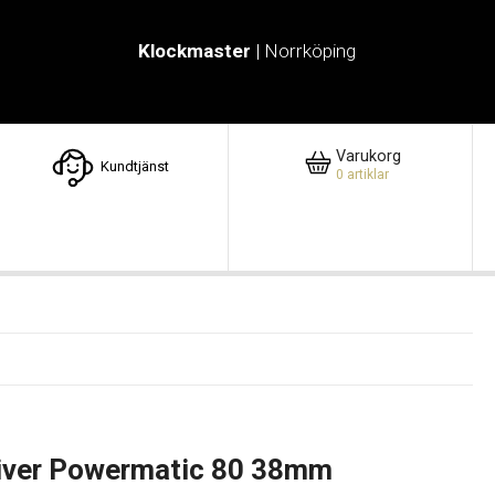
Klockmaster
| Norrköping
Varukorg
Kundtjänst
0
artiklar
iver Powermatic 80 38mm