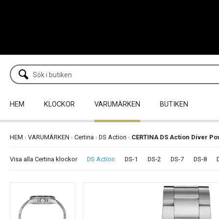
HEM
KLOCKOR
VARUMÄRKEN
BUTIKEN
HEM
›
VARUMÄRKEN
›
Certina
›
DS Action
›
CERTINA DS Action Diver P
Visa alla Certina klockor
DS Action
DS-1
DS-2
DS-7
DS-8