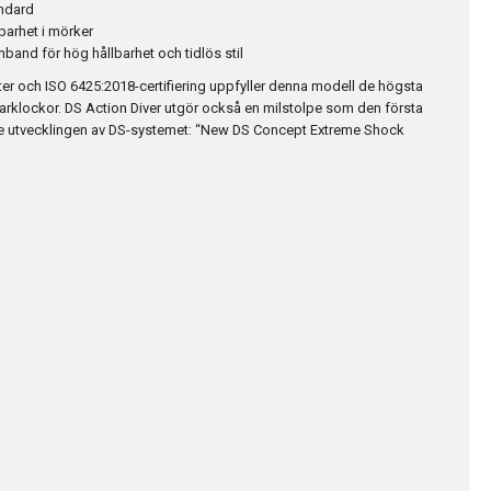
andard
arhet i mörker
mband för hög hållbarhet och tidlös stil
er och ISO 6425:2018-certifiering uppfyller denna modell de högsta
ykarklockor. DS Action Diver utgör också en milstolpe som den första
e utvecklingen av DS-systemet: “New DS Concept Extreme Shock