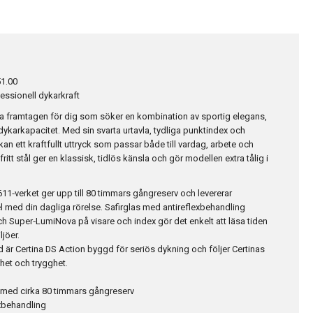
51.00
ssionell dykarkraft
ka framtagen för dig som söker en kombination av sportig elegans,
dykarkapacitet. Med sin svarta urtavla, tydliga punktindex och
ckan ett kraftfullt uttryck som passar både till vardag, arbete och
ritt stål ger en klassisk, tidlös känsla och gör modellen extra tålig i
1‑verket ger upp till 80 timmars gångreserv och levererar
 med din dagliga rörelse. Safirglas med antireflexbehandling
ch Super‑LumiNova på visare och index gör det enkelt att läsa tiden
jöer.
är Certina DS Action byggd för seriös dykning och följer Certinas
het och trygghet.
med cirka 80 timmars gångreserv
exbehandling