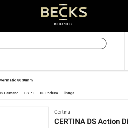
owermatic 80 38mm
DS Caimano
DS PH
DS Podium
Övriga
Certina
CERTINA DS Action D