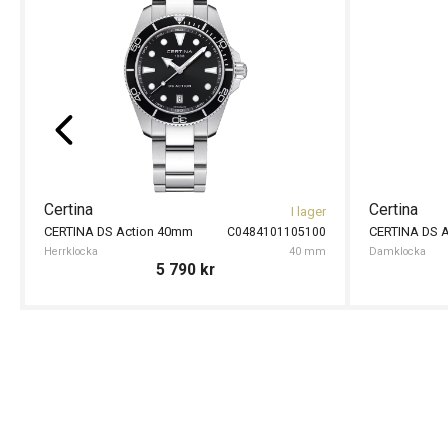
Certina
1 kvar i lager
1 kv
CERTINA DS Action Chronograph Titanium 42mm
CERTINA DS Action Chronograph 42mm
C0484174404100
C048417
42 mm
Herrklocka
9 490
kr
8 190
kr