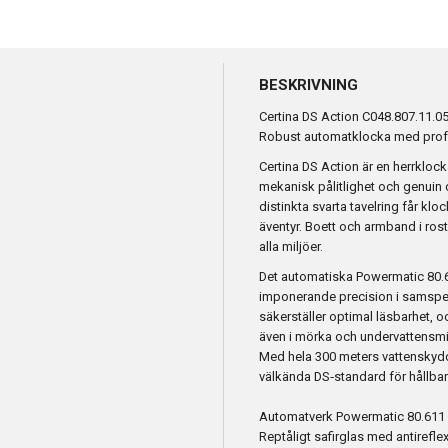
BESKRIVNING
Certina DS Action C048.807.11.0
Robust automatklocka med profe
Certina DS Action är en herrkloc
mekanisk pålitlighet och genuin 
distinkta svarta tavelring får klo
äventyr. Boett och armband i rostf
alla miljöer.
Det automatiska Powermatic 80.61
imponerande precision i samspel
säkerställer optimal läsbarhet, o
även i mörka och undervattensmil
Med hela 300 meters vattenskydd 
välkända DS‑standard för hållbar
Automatverk Powermatic 80.611 
Reptåligt safirglas med antirefl