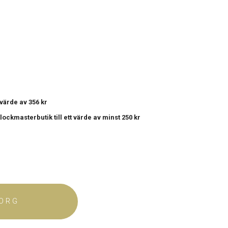
t värde av 356 kr
 Klockmasterbutik
till ett värde av minst 250 kr
KORG