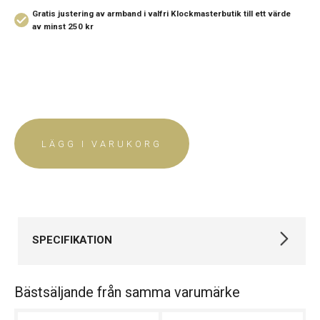
Gratis justering av armband i valfri Klockmasterbutik
till ett värde
av minst 250 kr
LÄGG I VARUKORG
SPECIFIKATION
Varumärke
Maurice Lacroix
Bästsäljande från samma varumärke
Kollektion
Aikon