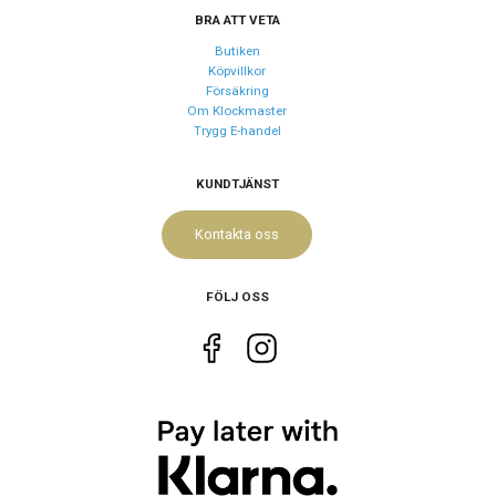
BRA ATT VETA
Kaliber urverk
AI1106
Butiken
Köpvillkor
Storlek
Försäkring
Om Klockmaster
Diameter
35 mm
Trygg E-handel
Tjocklek
9 mm
KUNDTJÄNST
Egenskaper
Kontakta oss
Vattenskydd
10 ATM / 100 m
Glas material
Safir
FÖLJ OSS
Vattentät
Ja
Funktioner
Datum
Ja