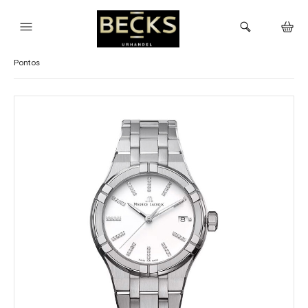
Visa alla Maurice Lacroix klockor
1975
Aikon
Eliros
Fiaba
Pontos
HEM
KLOCKOR
VARUMÄRKEN
BUTIKEN