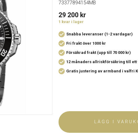
73377894154MB
29 200
kr
1 kvar i lager
Snabba leveranser (1-2 vardagar)
Fri frakt över 1000 kr
Försäkrad frakt (upp till 70 000 kr)
12 månaders allriskförsäkring
till et
Gratis justering av armband i valfri
LÄGG I VARU