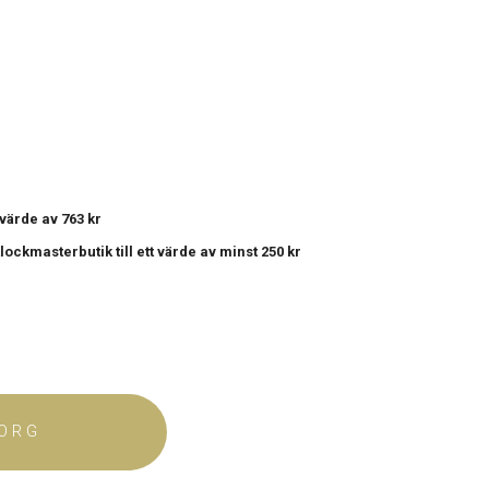
t värde av 763 kr
 Klockmasterbutik
till ett värde av minst 250 kr
KORG