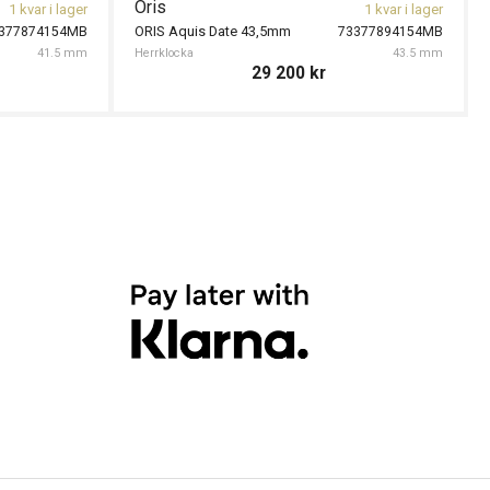
Oris
1 kvar i lager
1 kvar i lager
ORIS Aquis Date 43,5mm
377874154MB
73377894154MB
41.5 mm
Herrklocka
43.5 mm
29 200
kr