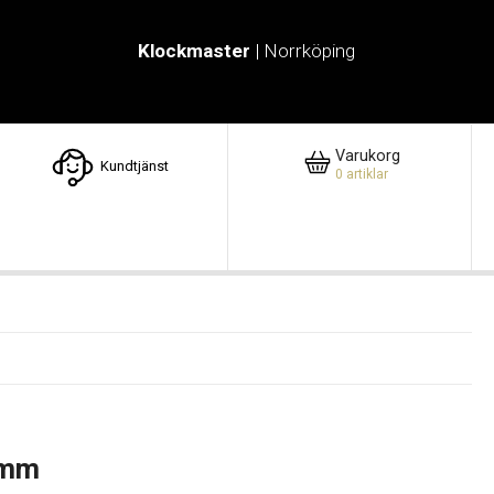
Klockmaster
| Norrköping
Varukorg
Kundtjänst
0
artiklar
5mm