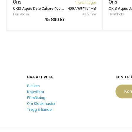
Oris
Oris
1 kvar i lager
ORIS Aquis Date Calibre 400 41.5mm
ORIS Aquis D
40077694154MB
Herrklocka
41.5 mm
Herrklocka
45 800
kr
BRA ATT VETA
KUNDTJ
Butiken
Kon
Köpvillkor
Försäkring
Om Klockmaster
Trygg E-handel