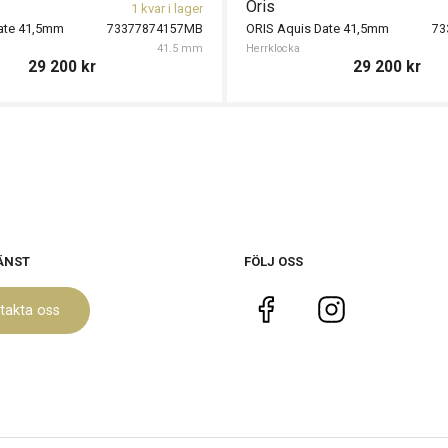
Oris
1 kvar i lager
ate 41,5mm
ORIS Aquis Date 41,5mm
73377874157MB
73
41.5 mm
Herrklocka
29 200
kr
29 200
kr
ÄNST
FÖLJ OSS
takta oss