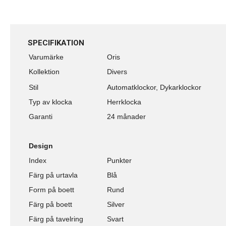
SPECIFIKATION
Varumärke
Oris
Kollektion
Divers
Stil
Automatklockor, Dykarklockor
Typ av klocka
Herrklocka
Garanti
24 månader
Design
Index
Punkter
Färg på urtavla
Blå
Form på boett
Rund
Färg på boett
Silver
Färg på tavelring
Svart