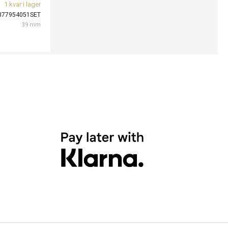
1 kvar i lager
377954051SET
39 mm