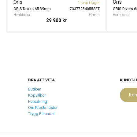
Oris
Oris
1 kvar i lager
ORIS Divers 65 39mm
ORIS Divers 
73377954055SET
Herrklocka
39 mm
Herrklocka
29 900
kr
BRA ATT VETA
KUNDTJ
Butiken
Kon
Köpvillkor
Försäkring
Om Klockmaster
Trygg E-handel