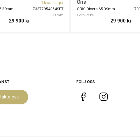
Oris
1 kvar i lager
65 39mm
ORIS Divers 65 39mm
73377954054SET
73
39 mm
Herrklocka
29 900
kr
29 900
kr
ÄNST
FÖLJ OSS
takta oss