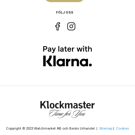
FÖLJ OSS
Storlek
Diameter
28 mm
Höjd
28 mm
Tjocklek
7 mm
Bredd på
14 mm
armband
Vikt
74 g
Egenskaper
Vattenskydd
5 ATM / 50 m
Glas
Safir
material
Vattentät
Nej
Copyright © 2023 Watchmarket AB och Becks Urhandel |
Sitemap
|
Cookies