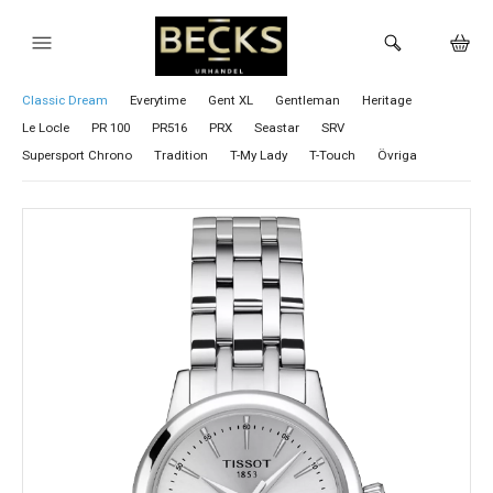
Visa alla Tissot klockor
Ballade
Chemin Des Tourelles
Classic Dream
Everytime
Gent XL
Gentleman
Heritage
HEM
Le Locle
PR 100
PR516
PRX
Seastar
SRV
Supersport Chrono
Tradition
T-My Lady
T-Touch
Övriga
KLOCKOR
VARUMÄRKEN
BUTIKEN